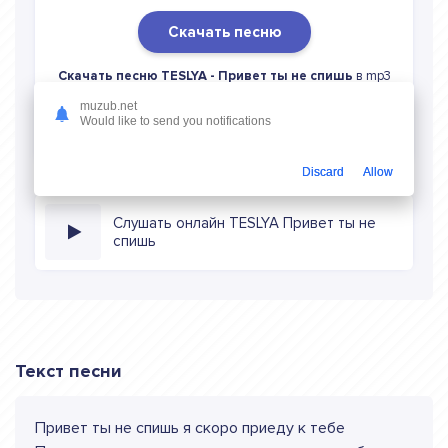
Скачать песню
Скачать песню TESLYA - Привет ты не спишь
в mp3
(длина: 2:39, качество: 320 кбитс) бесплатно или слушать
muzub.net
музыку в режиме онлайн
Would like to send you notifications
Discard
Allow
Слушать онлайн TESLYA Привет ты не
спишь
Текст песни
Привет ты не спишь я скоро приеду к тебе