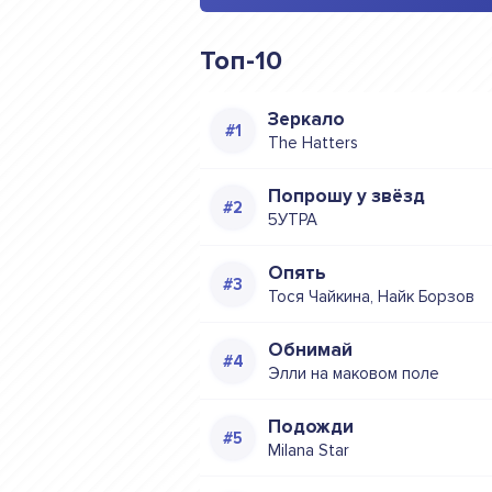
Топ-10
Зеркало
The Hatters
Попрошу у звёзд
5УТРА
Опять
Тося Чайкина, Найк Борзов
Обнимай
Элли на маковом поле
Подожди
Milana Star