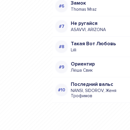
Замок
Thomas Mraz
Не ругайся
ASAVVI, ARIZONA
Такая Вот Любовь
Liili
Ориентир
Лёша Свик
Последний вальс
NANSI, SIDOROV, Женя
Трофимов