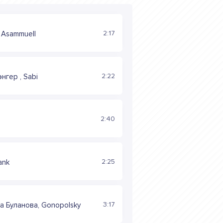
2:17
 Asammuell
2:22
энгер , Sabi
2:40
2:25
ank
3:17
а Буланова, Gonopolsky