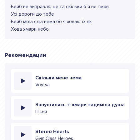
Бейб не виправлю це та скiльки б я не тiкав
Усi дороги до тебе
Бейб моїз слiз нема бо я ховаю їх як
Хова хмари небо
Рекомендации
Скільки мене нема
Voytya
Запустились ті хмари задиміла душа
Пісня
Stereo Hearts
Gym Class Heroes