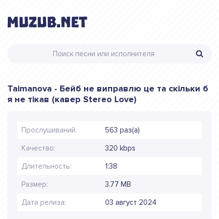
Taimanova - Бейб не виправлю це та скiльки б
я не тiкав (кавер Stereo Love)
Прослушиваний:
563 раз(а)
Качество:
320 kbps
Длительность:
1:38
Размер:
3.77 MB
Дата релиза:
03 август 2024