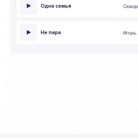
Одна семья
Сканд
Не пара