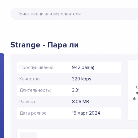
Strange - Пара ли
Прослушиваний:
942 раз(а)
Качество:
320 kbps
С
Длительность:
3:31
m
бе
Размер:
8.06 MB
Дата релиза:
15 март 2024