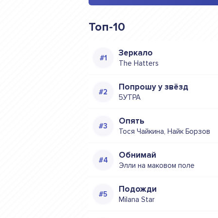
Топ-10
Зеркало
The Hatters
Попрошу у звёзд
5УТРА
Опять
Тося Чайкина, Найк Борзов
Обнимай
Элли на маковом поле
Подожди
Milana Star