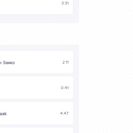
3:31
2:11
н Заико
0:41
4:47
saak