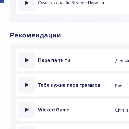
Слушать онлайн Strange Пара ли
Рекомендации
Пара па ти ти
Демья
Тебе нужна пара граммов
Keer
Wicked Game
Chris I