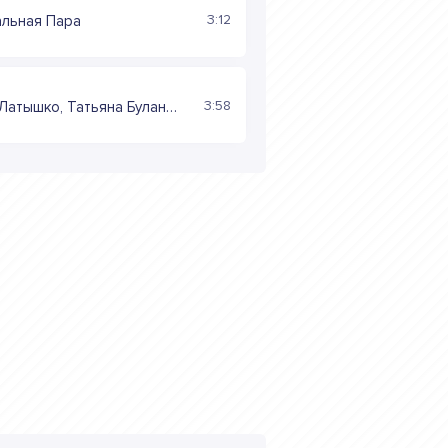
3:12
альная Пара
3:58
Игорь Латышко, Татьяна Буланова