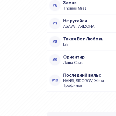
Замок
Thomas Mraz
Не ругайся
ASAVVI, ARIZONA
Такая Вот Любовь
Liili
Ориентир
Лёша Свик
Последний вальс
NANSI, SIDOROV, Женя
Трофимов