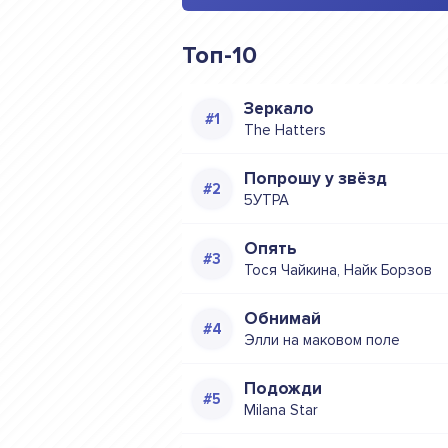
Топ-10
Зеркало
The Hatters
Попрошу у звёзд
5УТРА
Опять
Тося Чайкина, Найк Борзов
Обнимай
Элли на маковом поле
Подожди
Milana Star