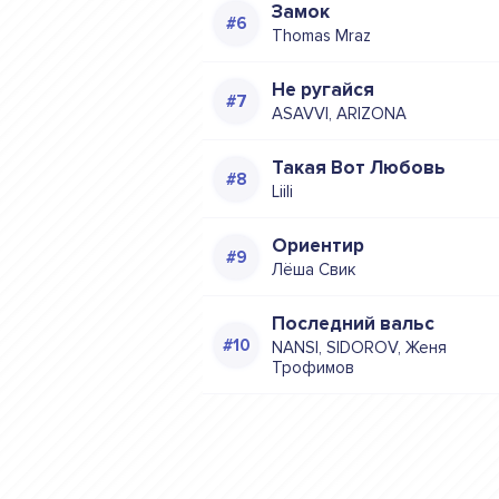
Замок
Thomas Mraz
Не ругайся
ASAVVI, ARIZONA
Такая Вот Любовь
Liili
Ориентир
Лёша Свик
Последний вальс
NANSI, SIDOROV, Женя
Трофимов