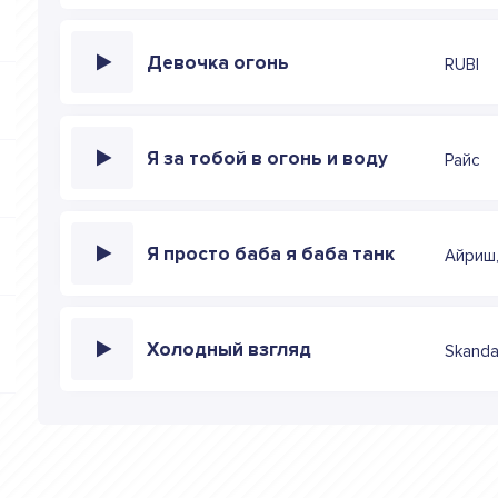
Девочка огонь
RUBI
Я за тобой в огонь и воду
Райс
Я просто баба я баба танк
Айриш,
Холодный взгляд
Skand