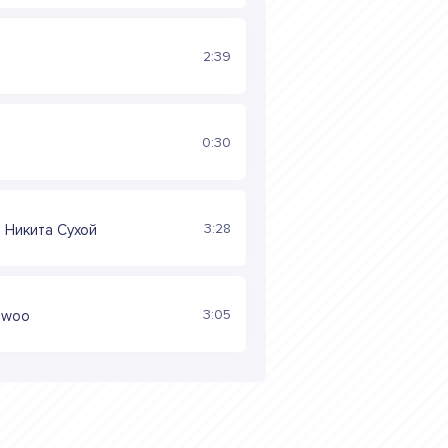
2:39
0:30
3:28
 Никита Сухой
3:05
awoo