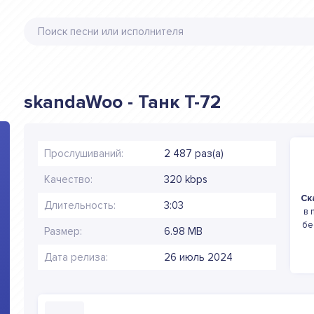
skandaWoo - Танк Т-72
Прослушиваний:
2 487 раз(а)
Качество:
320 kbps
Ск
Длительность:
3:03
в 
бе
Размер:
6.98 MB
Дата релиза:
26 июль 2024