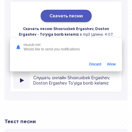
Скачать песню
Скачать песню Shoxruxbek Ergashev, Doston
Ergashev - To'yiga borib kelamiz
в mp3 (длина: 4:07,
качество: 320 кбитс) бесплатно или слушать музыку в
muzub.net
режиме онлайн
Would like to send you notifications
Discard
Allow
Слушать онлайн Shoxruxbek Ergashev,
Doston Ergashev To'yiga borib kelamiz
Текст песни