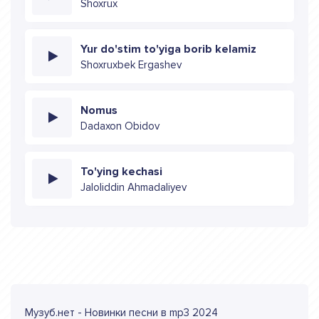
Shoxrux
Yur do'stim to'yiga borib kelamiz
Shoxruxbek Ergashev
Nomus
Dadaxon Obidov
To'ying kechasi
Jaloliddin Ahmadaliyev
Музуб.нет - Новинки песни в mp3 2024