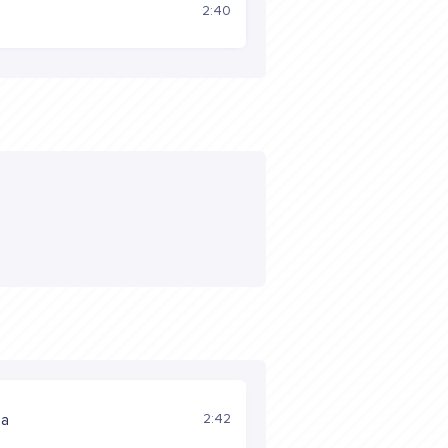
а
2:40
2:42
на