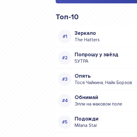
Топ-10
Зеркало
The Hatters
Попрошу у звёзд
5УТРА
Опять
Тося Чайкина, Найк Борзов
Обнимай
Элли на маковом поле
Подожди
Milana Star