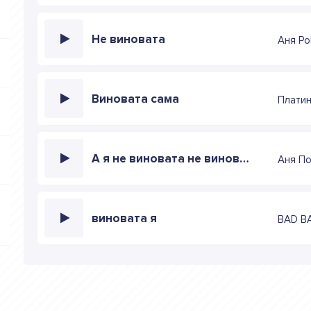
Не виновата
Аня Po
Виновата сама
Плати
А я не виновата не виновата
Аня П
виновата я
BAD B