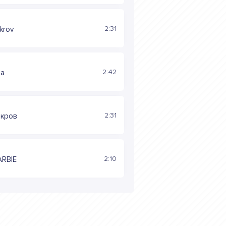
2:31
krov
2:42
на
2:31
окров
2:10
ARBIE