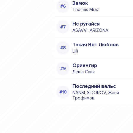
Замок
Thomas Mraz
Не ругайся
ASAVVI, ARIZONA
Такая Вот Любовь
Liili
Ориентир
Лёша Свик
Последний вальс
NANSI, SIDOROV, Женя
Трофимов