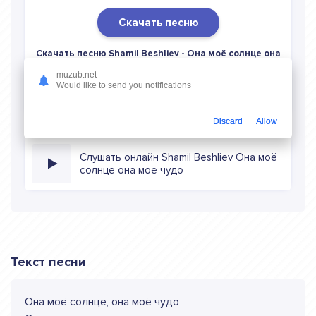
Скачать песню
Скачать песню Shamil Beshliev - Она моё солнце она
моё чудо
в mp3 (длина: 1:28, качество: 320 кбитс)
muzub.net
бесплатно или слушать музыку в режиме онлайн
Would like to send you notifications
Discard
Allow
Слушать онлайн Shamil Beshliev Она моё
солнце она моё чудо
Текст песни
Она моё солнце, она моё чудо