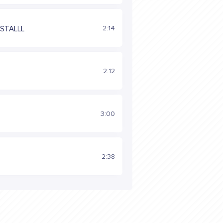
2:14
YSTALLL
2:12
3:00
2:38