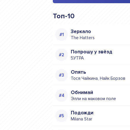
Топ-10
Зеркало
The Hatters
Попрошу у звёзд
5УТРА
Опять
Тося Чайкина, Найк Борзов
Обнимай
Элли на маковом поле
Подожди
Milana Star