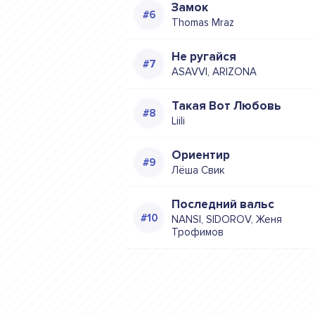
Замок
Thomas Mraz
Не ругайся
ASAVVI, ARIZONA
Такая Вот Любовь
Liili
Ориентир
Лёша Свик
Последний вальс
NANSI, SIDOROV, Женя
Трофимов