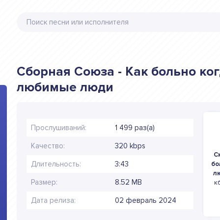
Сборная Союза - Как больно ког
любимые люди
Прослушиваний:
1 499 раз(а)
Качество:
320 kbps
С
Длительность:
3:43
бо
л
Размер:
8.52 MB
к
Дата релиза:
02 февраль 2024