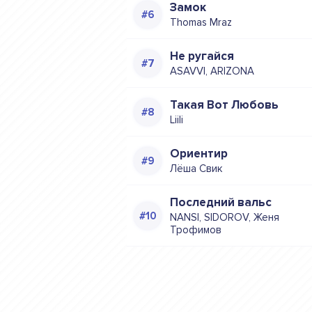
Замок
Thomas Mraz
Не ругайся
ASAVVI, ARIZONA
Такая Вот Любовь
Liili
Ориентир
Лёша Свик
Последний вальс
NANSI, SIDOROV, Женя
Трофимов