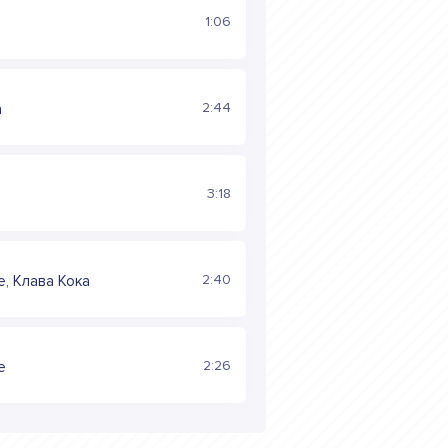
1:06
2:44
a
3:18
2:40
, Клава Кока
2:26
e