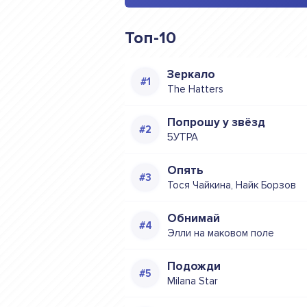
Топ-10
Зеркало
The Hatters
Попрошу у звёзд
5УТРА
Опять
Тося Чайкина, Найк Борзов
Обнимай
Элли на маковом поле
Подожди
Milana Star