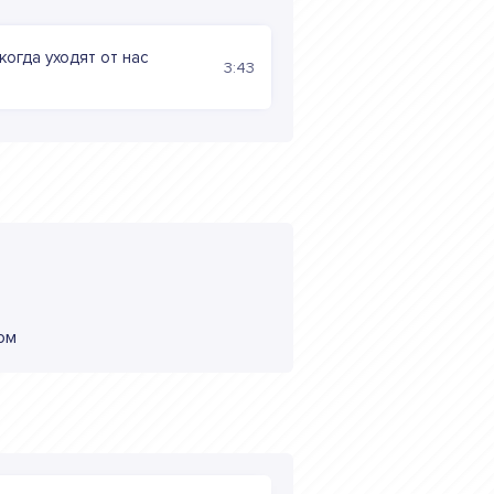
огда уходят от нас
3:43
ом