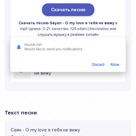
Скачать песню
Скачать песню Sayan - О my love я тебя не вижу
в
mp3 (длина: 0:21, качество: 128 кбитс) бесплатно или
слушать музыку в режиме онлайн
muzub.net
Would like to send you notifications
Discard
Allow
Слушать онлайн Sayan О my love я тебя
не вижу
Текст песни
Саян - О my love я тебя не вижу