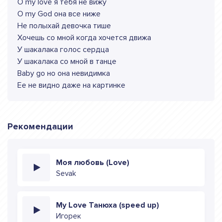
О my love я тебя не вижу
О my God она все ниже
Не полыхай девочка тише
Хочешь со мной когда хочется движа
У шакалака голос сердца
У шакалака со мной в танце
Baby go но она невидимка
Ее не видно даже на картинке
Рекомендации
Моя любовь (Love)
Sevak
My Love Танюха (speed up)
Игорек