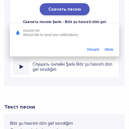
Скачать песню
Скачать песню Şarkı - Bitir şu hasreti dön gel
sevdiğim
в mp3 (длина: 1:01, качество: 320 кбитс)
muzub.net
бесплатно или слушать музыку в режиме онлайн
Would like to send you notifications
Discard
Allow
Слушать онлайн Şarkı Bitir şu hasreti dön
gel sevdiğim
Текст песни
Bitir şu hasreti dön gel sevdiğim