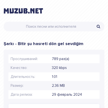
Şarkı - Bitir şu hasreti dön gel sevdiğim
Прослушиваний:
789 раз(а)
Качество:
320 kbps
Длительность:
1:01
Размер:
2.36 MB
Дата релиза:
29 февраль 2024