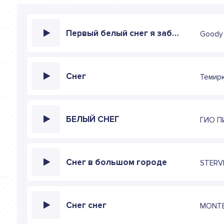
Первый белый снег я забываю кто мы
Goody
Снег
Темир
БЕЛЫЙ СНЕГ
ГИО П
Снег в большом городе
STERV
Снег снег
MONT