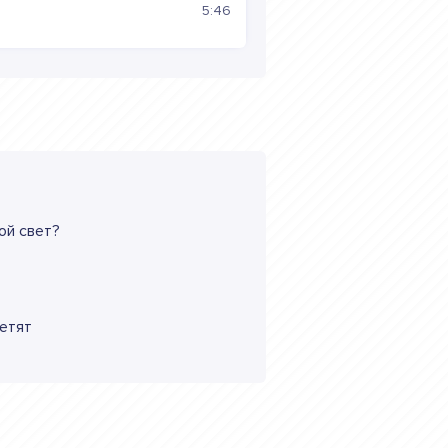
5:46
ой свет?
летят