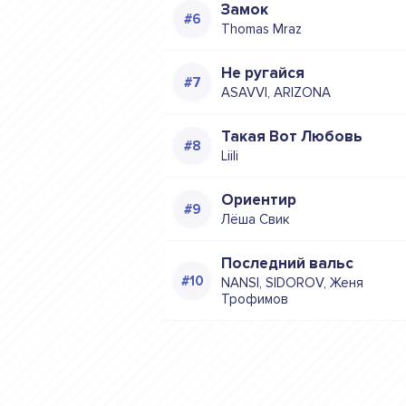
Замок
Thomas Mraz
Не ругайся
ASAVVI, ARIZONA
Такая Вот Любовь
Liili
Ориентир
Лёша Свик
Последний вальс
NANSI, SIDOROV, Женя
Трофимов