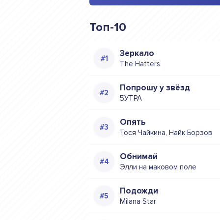
Топ-10
Зеркало
The Hatters
Попрошу у звёзд
5УТРА
Опять
Тося Чайкина, Найк Борзов
Обнимай
Элли на маковом поле
Подожди
Milana Star