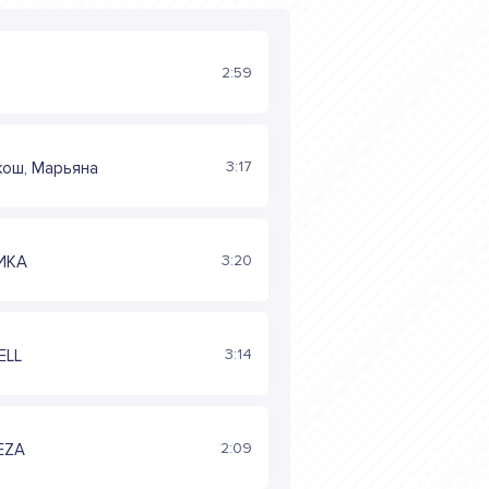
2:59
3:17
кош, Марьяна
3:20
ИКА
3:14
ELL
2:09
EZA