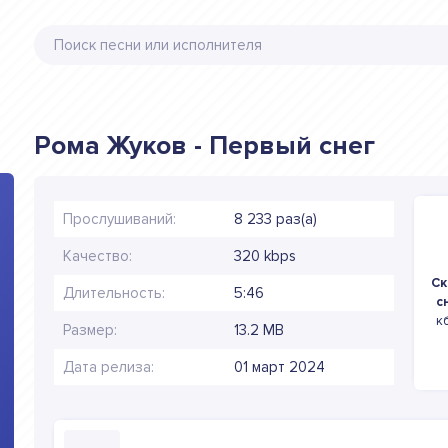
Рома Жуков - Первый снег
Прослушиваний:
8 233 раз(а)
Качество:
320 kbps
Ск
Длительность:
5:46
с
к
Размер:
13.2 MB
Дата релиза:
01 март 2024