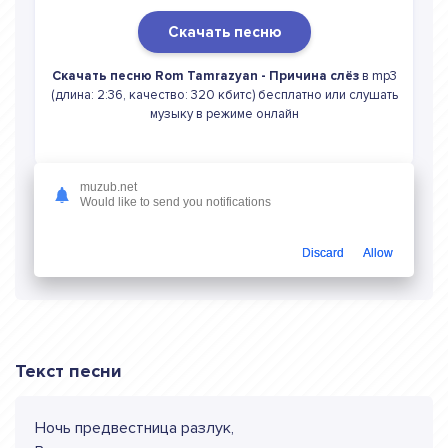
Скачать песню
Скачать песню Rom Tamrazyan - Причина слёз
в mp3
(длина: 2:36, качество: 320 кбитс) бесплатно или слушать
музыку в режиме онлайн
muzub.net
Would like to send you notifications
Слушать онлайн Rom Tamrazyan Причина
слёз
Discard
Allow
Текст песни
Ночь предвестница разлук,