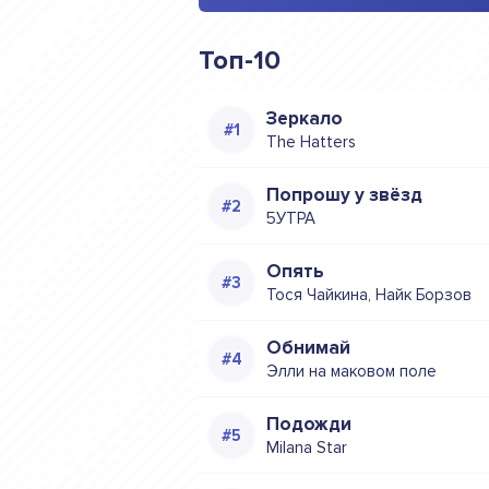
Топ-10
Зеркало
The Hatters
Попрошу у звёзд
5УТРА
Опять
Тося Чайкина, Найк Борзов
Обнимай
Элли на маковом поле
Подожди
Milana Star