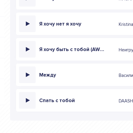
Я хочу нет я хочу
Kristina
Я хочу быть с тобой (AWG.Remix)
Неигр
Между
Васил
Спать с тобой
DAAS