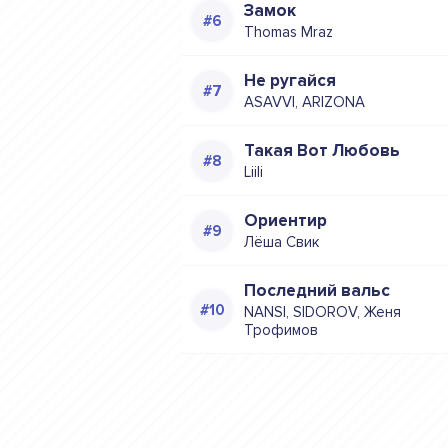
Замок
Thomas Mraz
Не ругайся
ASAVVI, ARIZONA
Такая Вот Любовь
Liili
Ориентир
Лёша Свик
Последний вальс
NANSI, SIDOROV, Женя
Трофимов