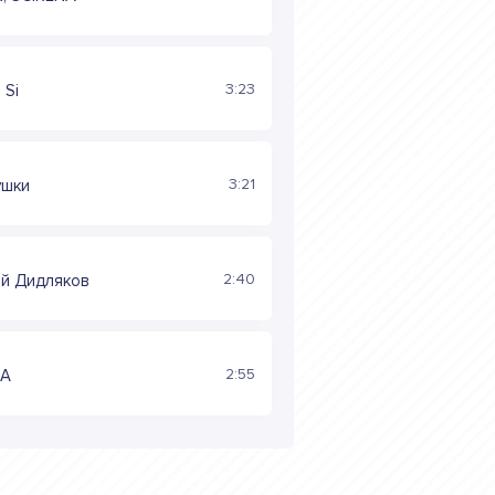
3:23
 Si
3:21
ушки
2:40
ий Дидляков
2:55
HA