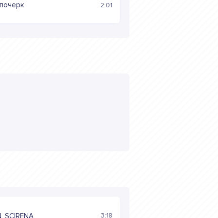
 почерк
2:01
3:18
, SCIRENA