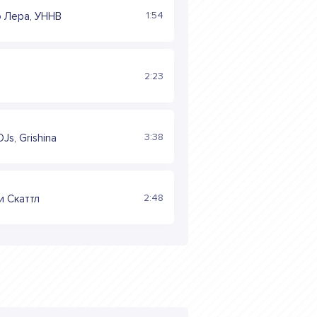
1:54
о Лера, УННВ
2:23
3:38
Js, Grishina
2:48
и Скаттл