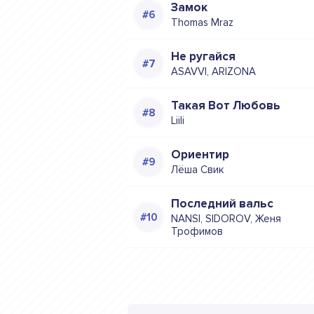
Замок
Thomas Mraz
Не ругайся
ASAVVI, ARIZONA
Такая Вот Любовь
Liili
Ориентир
Лёша Свик
Последний вальс
NANSI, SIDOROV, Женя
Трофимов