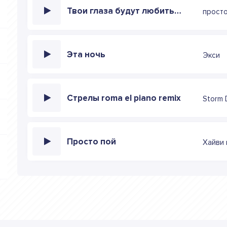
Твои глаза будут любить не меня (DanteFog Remix)
прост
Эта ночь
Экси
Стрелы roma el piano remix
Storm D
Просто пой
Хайви 