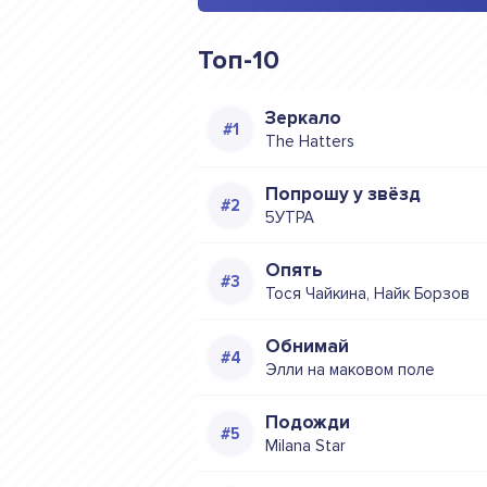
Топ-10
Зеркало
The Hatters
Попрошу у звёзд
5УТРА
Опять
Тося Чайкина, Найк Борзов
Обнимай
Элли на маковом поле
Подожди
Milana Star