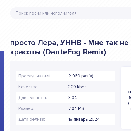
просто Лера, УННВ - Мне так не
красоты (DanteFog Remix)
Прослушиваний:
2 060 раз(а)
Качество:
320 kbps
С
Длительность:
3:04
М
(
Размер:
7.04 MB
Дата релиза:
19 январь 2024