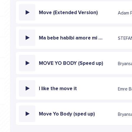
Move (Extended Version)
Ma bebe habibi amore mi meu coracao
STEFA
MOVE YO BODY (Speed up)
Bryans
I like the move it
Emre B
Move Yo Body (sped up)
Bryans