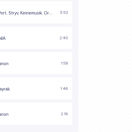
5:53
Adam Port, Stryv, Keinemusik, Orso, Malachiii
2:40
NIA
1:58
anon
1:46
ayrak
2:16
anon