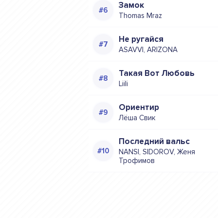
Замок
Thomas Mraz
Не ругайся
ASAVVI, ARIZONA
Такая Вот Любовь
Liili
Ориентир
Лёша Свик
Последний вальс
NANSI, SIDOROV, Женя
Трофимов