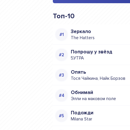
Топ-10
Зеркало
The Hatters
Попрошу у звёзд
5УТРА
Опять
Тося Чайкина, Найк Борзов
Обнимай
Элли на маковом поле
Подожди
Milana Star