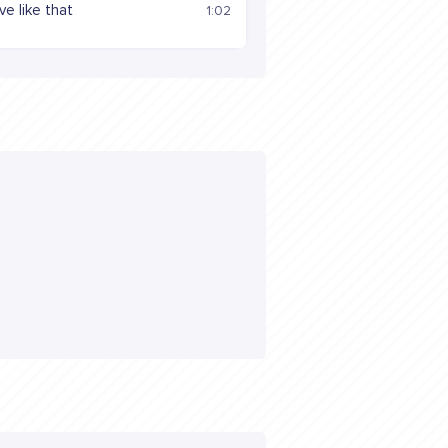
e like that
1:02