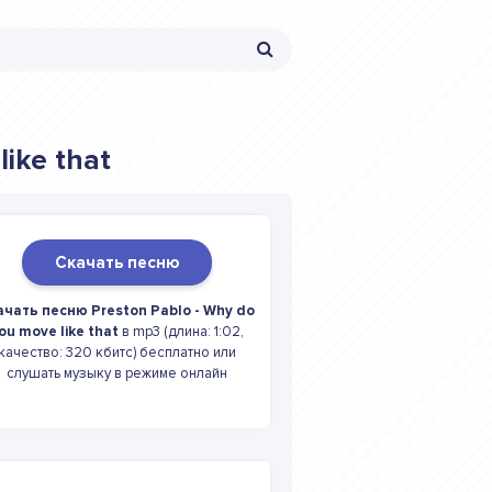
like that
Скачать песню
ачать песню Preston Pablo - Why do
ou move like that
в mp3 (длина: 1:02,
качество: 320 кбитс) бесплатно или
слушать музыку в режиме онлайн