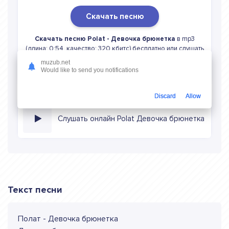
Скачать песню
Скачать песню Polat - Девочка брюнетка
в mp3
(длина: 0:54, качество: 320 кбитс) бесплатно или слушать
музыку в режиме онлайн
muzub.net
Would like to send you notifications
Discard
Allow
Слушать онлайн Polat Девочка брюнетка
Текст песни
Полат - Девочка брюнетка