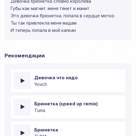
Девочка брюнетка словно королева
Губы как магнит, меня тянет и манит
Это девочка брюнетка, попала в сердце метко
Ты так привлекла меня мадам
И теперь попала в мой капкан
Рекомендации
Девочка что надо
Yovich
Брюнетка (speed up remix)
Tuma
Брюнетка