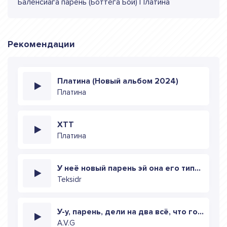
Баленсиага парень (Боттега Бой) Платина
Рекомендации
Платина (Новый альбом 2024)
Платина
ХТТ
Платина
У неё новый парень эй она его типа любит
Teksidr
У-у, парень, дели на два всё, что говорят про меня
A.V.G