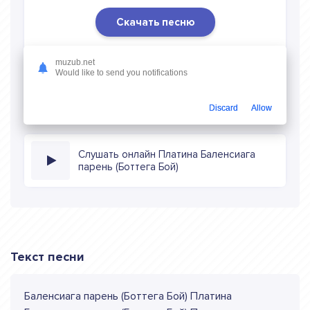
Скачать песню
Скачать песню Платина - Баленсиага парень
muzub.net
(Боттега Бой)
в mp3 (длина: 2:42, качество: 320 кбитс)
Would like to send you notifications
бесплатно или слушать музыку в режиме онлайн
Discard
Allow
Слушать онлайн Платина Баленсиага
парень (Боттега Бой)
Текст песни
Баленсиага парень (Боттега Бой) Платина