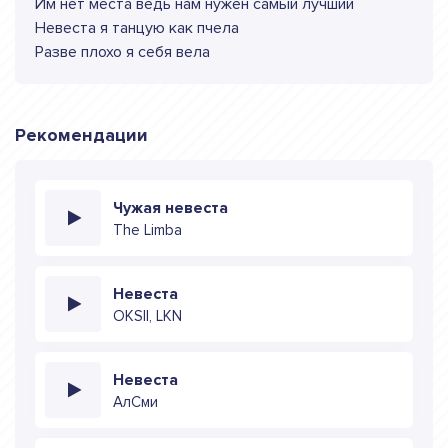
Им нет места ведь нам нужен самый лучший
Невеста я танцую как пчела
Разве плохо я себя вела
Рекомендации
Чужая невеста
The Limba
Невеста
OKSII, LKN
Невеста
АлСми