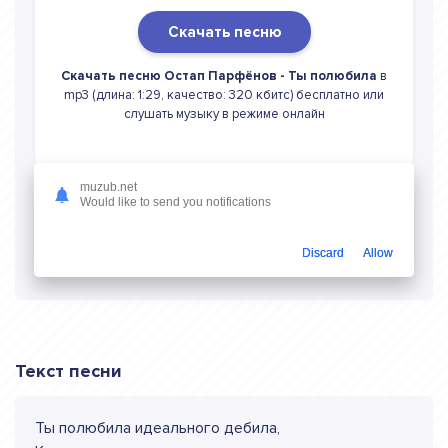
Скачать песню
Скачать песню Остап Парфёнов - Ты полюбила
в
mp3 (длина: 1:29, качество: 320 кбитс) бесплатно или
слушать музыку в режиме онлайн
muzub.net
Would like to send you notifications
Слушать онлайн Остап Парфёнов Ты
полюбила
Discard
Allow
Текст песни
Ты полюбила идеального дебила,