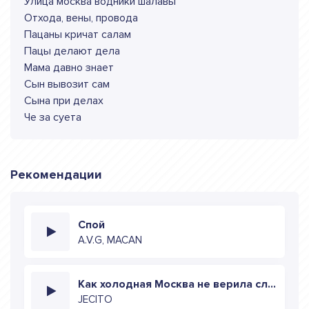
Улица москва водники шалавы
Отхода, вены, провода
Пацаны кричат салам
Пацы делают дела
Мама давно знает
Сын вывозит сам
Сына при делах
Че за суета
Рекомендации
Спой
A.V.G, MACAN
Как холодная Москва не верила слезам
JECITO