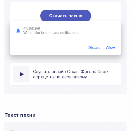
Скачать песню
Скачать песню Orxan, Фогель - Свое сердце ты не
muzub.net
Would like to send you notifications
дари никому
в mp3 (длина: 2:18, качество: 320 кбитс)
бесплатно или слушать музыку в режиме онлайн
Discard
Allow
Слушать онлайн Orxan, Фогель Свое
сердце ты не дари никому
Текст песни