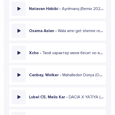
Natavan Həbibi -
Ayrılmarıq (Remix 2024)
Osama Aslan -
Wala amri get sherine remix
Xcho -
Твой характер меня бесит но я берегу (TikTok Remix)
Canbay, Wolker -
Mahalleden Dünya (Onur Tenlı Remix)
Lvbel C5, Melis Kar -
DACIA X YATIYA (Remix)