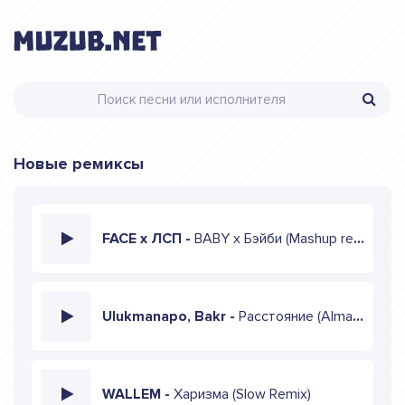
Новые ремиксы
FACE x ЛСП -
BABY x Бэйби (Mashup remix)
Ulukmanapo, Bakr -
Расстояние (Almaz Remix)
WALLEM -
Харизма (Slow Remix)