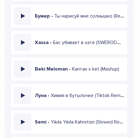
Бумер -
Ты нарисуй мне солнышко (Remix)
Xassa -
Бас убивает в хате (SWERODO Remix)
Beki Meloman -
Каптан х ket (Mashup)
Луна -
Химия в бутылочке (Tiktok Remix)
Semi -
Yıkıla Yıkıla Kahretsin (Slowed Remix)