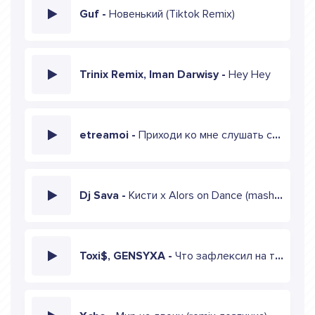
Guf -
Новенький (Tiktok Remix)
Trinix Remix, Iman Darwisy -
Hey Hey
etreamoi -
Приходи ко мне слушать старые пластинки (cockcrow_6 Remix)
Dj Sava -
Кисти х Alors on Dance (mashup remix)
Toxi$, GENSYXA -
Что зафлексил на твой талант (mashup remix)