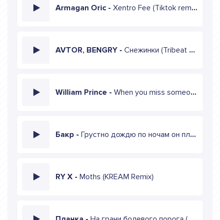
Armagan Oric -
Xentro Fee (Tiktok remix)
AVTOR, BENGRY -
Снежинки (Tribeat Remix)
William Prince -
When you miss someone (Roosevelt Remix)
Бакр -
Грустно дождю по ночам он плачет (tiktok remix)
RY X -
Moths (KREAM Remix)
Планка -
На грани болевого порога (Tiktok remix)