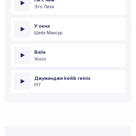
Это Лиза
У окна
Шейх Мансур
Baila
Vusso
Джуманджи keilib remix
P1T