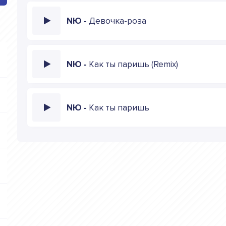
NЮ -
Девочка-роза
NЮ -
Как ты паришь (Remix)
NЮ -
Как ты паришь