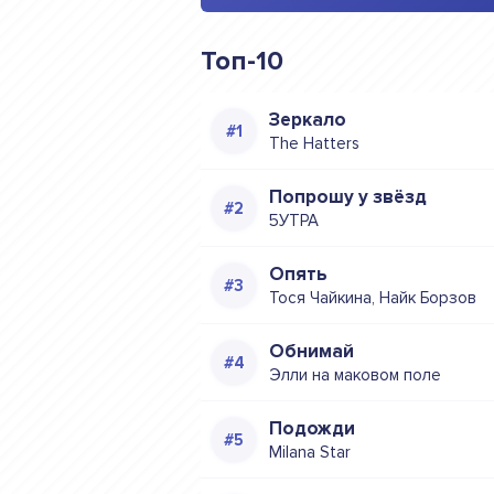
Топ-10
Зеркало
The Hatters
Попрошу у звёзд
5УТРА
Опять
Тося Чайкина, Найк Борзов
Обнимай
Элли на маковом поле
Подожди
Milana Star