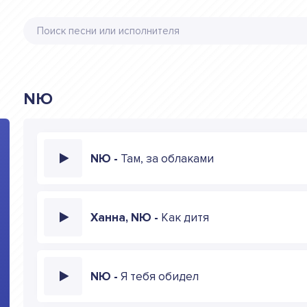
NЮ
NЮ -
Там, за облаками
Ханна, NЮ -
Как дитя
NЮ -
Я тебя обидел