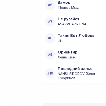
Замок
Thomas Mraz
Не ругайся
ASAVVI, ARIZONA
Такая Вот Любовь
Liili
Ориентир
Лёша Свик
Последний вальс
NANSI, SIDOROV, Женя
Трофимов