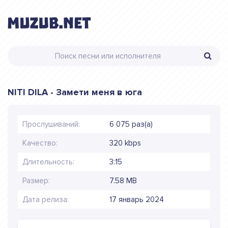
NITI DILA - Замети меня в юга
Прослушиваний:
6 075 раз(а)
Качество:
320 kbps
Длительность:
3:15
Размер:
7.58 MB
Дата релиза:
17 январь 2024