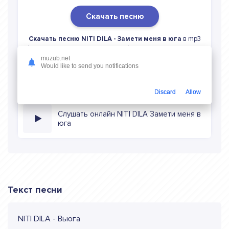
Скачать песню
Скачать песню NITI DILA - Замети меня в юга
в mp3
(длина: 3:15, качество: 320 кбитс) бесплатно или слушать
музыку в режиме онлайн
muzub.net
Would like to send you notifications
Discard
Allow
Слушать онлайн NITI DILA Замети меня в
юга
Текст песни
NITI DILA - Вьюга