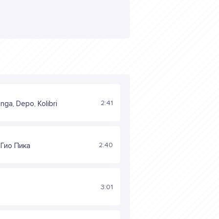
2:41
nga, Depo, Kolibri
2:40
 Гио Пика
3:01