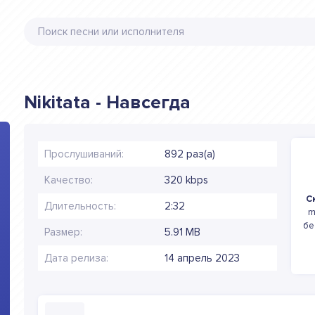
Nikitata - Навсегда
Прослушиваний:
892 раз(а)
Качество:
320 kbps
С
Длительность:
2:32
m
бе
Размер:
5.91 MB
Дата релиза:
14 апрель 2023