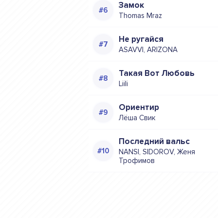
Замок
Thomas Mraz
Не ругайся
ASAVVI, ARIZONA
Такая Вот Любовь
Liili
Ориентир
Лёша Свик
Последний вальс
NANSI, SIDOROV, Женя
Трофимов