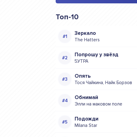
Топ-10
Зеркало
The Hatters
Попрошу у звёзд
5УТРА
Опять
Тося Чайкина, Найк Борзов
Обнимай
Элли на маковом поле
Подожди
Milana Star