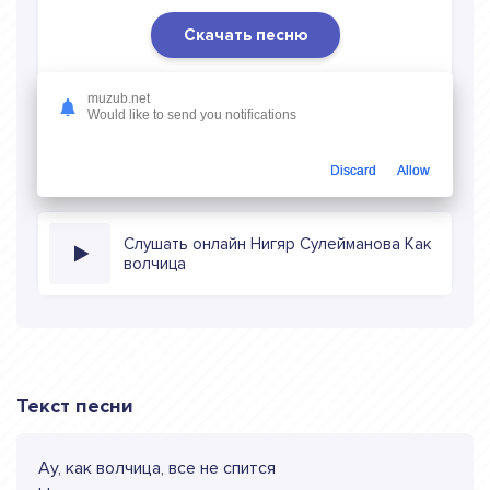
Скачать песню
Скачать песню Нигяр Сулейманова - Как волчица
в
muzub.net
mp3 (длина: 2:29, качество: 320 кбитс) бесплатно или
Would like to send you notifications
слушать музыку в режиме онлайн
Discard
Allow
Слушать онлайн Нигяр Сулейманова Как
волчица
Текст песни
Ау, как волчица, все не спится