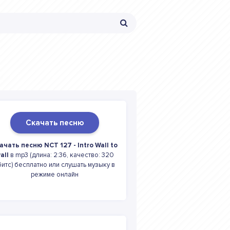
Скачать песню
ачать песню NCT 127 - Intro Wall to
all
в mp3 (длина: 2:36, качество: 320
битс) бесплатно или слушать музыку в
режиме онлайн