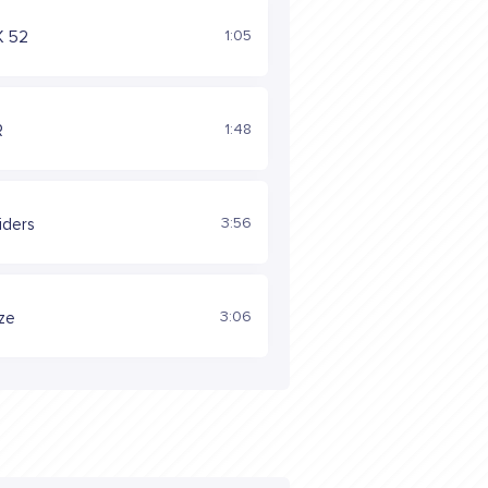
1:05
K 52
1:48
R
3:56
iders
3:06
aze