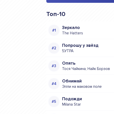
Топ-10
Зеркало
The Hatters
Попрошу у звёзд
5УТРА
Опять
Тося Чайкина, Найк Борзов
Обнимай
Элли на маковом поле
Подожди
Milana Star