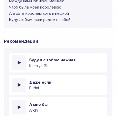
Между нами юг июль мешкаю
Чтоб была моей королевою
А я хоть королем хоть и пешкой
Буду любым если рядом с тобой
Рекомендации
Буду я с тобою нежная
Kseniya GL
Даже если
Budni
А мне бы
Archi