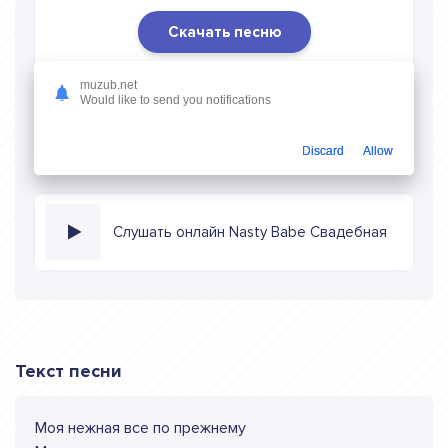
Скачать песню
Скачать песню Nasty Babe - Свадебная
в mp3 (длина:
muzub.net
1:04, качество: 320 кбитс) бесплатно или слушать музыку
Would like to send you notifications
в режиме онлайн
Discard
Allow
Слушать онлайн Nasty Babe Свадебная
Текст песни
Моя нежная все по прежнему