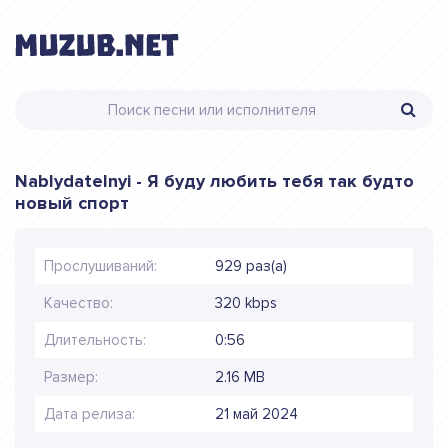
Nablydatelnyi - Я буду любить тебя так будто
новый спорт
Прослушиваний:
929 раз(а)
Качество:
320 kbps
Длительность:
0:56
Размер:
2.16 MB
Дата релиза:
21 май 2024