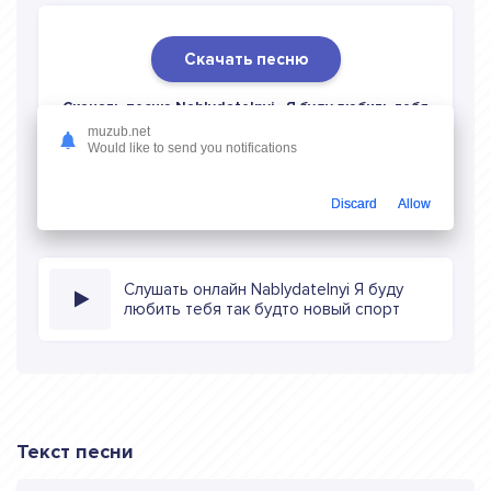
Скачать песню
Скачать песню Nablydatelnyi - Я буду любить тебя
так будто новый спорт
в mp3 (длина: 0:56, качество:
muzub.net
Would like to send you notifications
320 кбитс) бесплатно или слушать музыку в режиме
онлайн
Discard
Allow
Слушать онлайн Nablydatelnyi Я буду
любить тебя так будто новый спорт
Текст песни