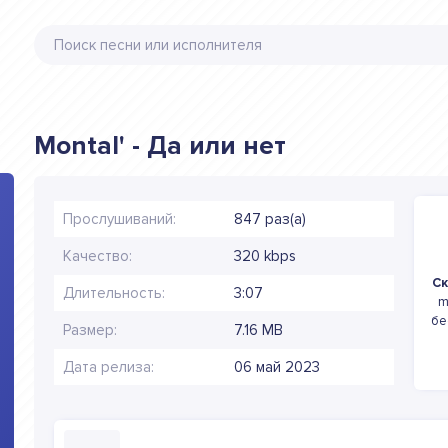
Montal' - Да или нет
Прослушиваний:
847 раз(а)
Качество:
320 kbps
Ск
Длительность:
3:07
m
бе
Размер:
7.16 MB
Дата релиза:
06 май 2023