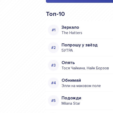
Топ-10
Зеркало
The Hatters
Попрошу у звёзд
5УТРА
Опять
Тося Чайкина, Найк Борзов
Обнимай
Элли на маковом поле
Подожди
Milana Star