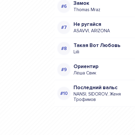
Замок
Thomas Mraz
Не ругайся
ASAVVI, ARIZONA
Такая Вот Любовь
Liili
Ориентир
Лёша Свик
Последний вальс
NANSI, SIDOROV, Женя
Трофимов