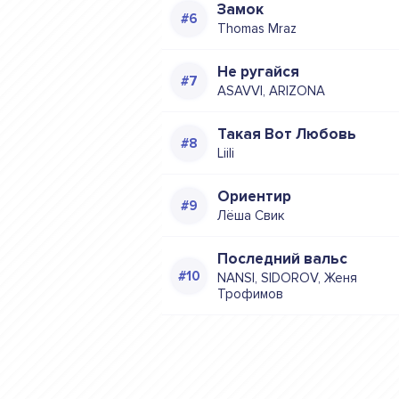
Замок
Thomas Mraz
Не ругайся
ASAVVI, ARIZONA
Такая Вот Любовь
Liili
Ориентир
Лёша Свик
Последний вальс
NANSI, SIDOROV, Женя
Трофимов