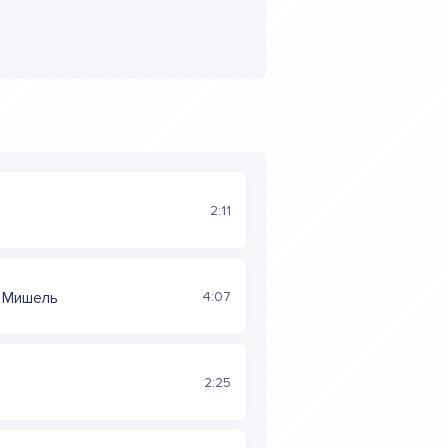
2:11
4:07
а Мишель
2:25