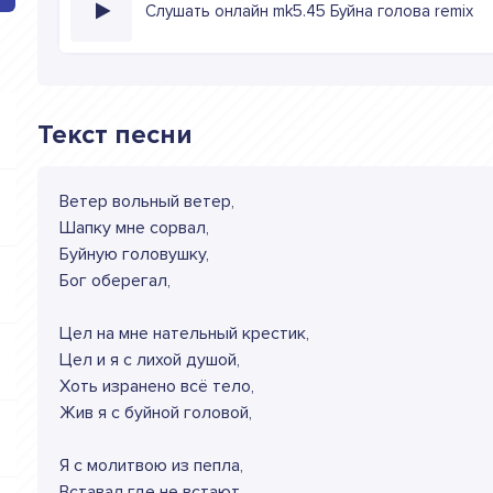
Слушать онлайн mk5.45 Буйна голова remix
Текст песни
Ветер вольный ветер,
Шапку мне сорвал,
Буйную головушку,
Бог оберегал,
Цел на мне нательный крестик,
Цел и я с лихой душой,
Хоть изранено всё тело,
Жив я с буйной головой,
Я с молитвою из пепла,
Вставал где не встают,