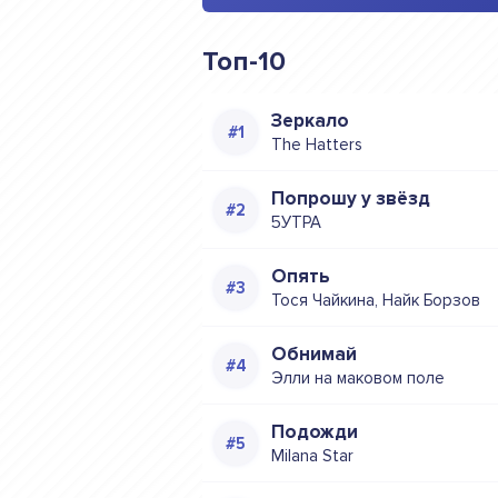
Топ-10
Зеркало
The Hatters
Попрошу у звёзд
5УТРА
Опять
Тося Чайкина, Найк Борзов
Обнимай
Элли на маковом поле
Подожди
Milana Star