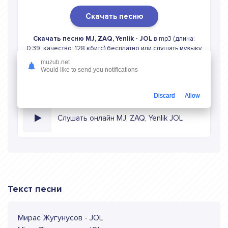
Скачать песню
Скачать песню MJ, ZAQ, Yenlik - JOL
в mp3 (длина:
0:39, качество: 128 кбитс) бесплатно или слушать музыку
в режиме онлайн
muzub.net
Would like to send you notifications
Discard
Allow
Слушать онлайн MJ, ZAQ, Yenlik JOL
Текст песни
Мирас Жугунусов - JOL