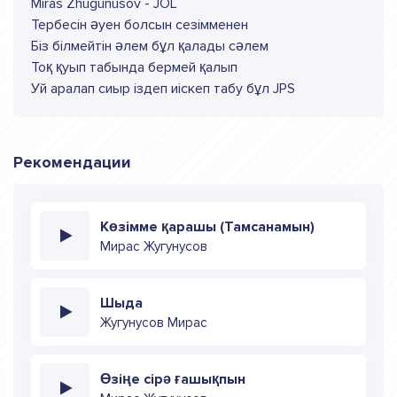
Miras Zhugunusov - JOL
Тербесін әуен болсын сезімменен
Біз білмейтін әлем бұл қалады сәлем
Тоқ қуып табында бермей қалып
Уй аралап сиыр іздеп иіскеп табу бұл JPS
Рекомендации
Көзімме қарашы (Тамсанамын)
Мирас Жугунусов
Шыда
Жугунусов Мирас
Өзіңе сірә ғашықпын