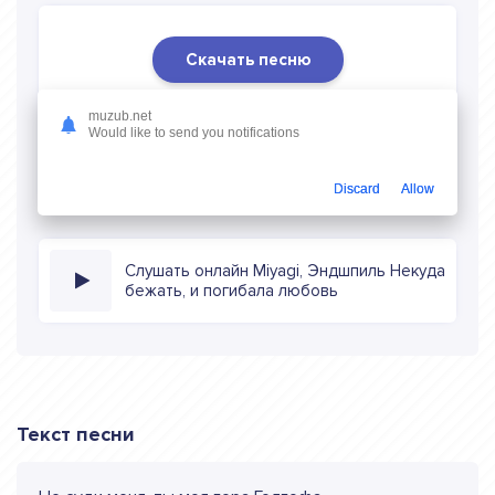
Скачать песню
Скачать песню Miyagi, Эндшпиль - Некуда бежать, и
muzub.net
погибала любовь
в mp3 (длина: 3:27, качество: 320
Would like to send you notifications
кбитс) бесплатно или слушать музыку в режиме онлайн
Discard
Allow
Слушать онлайн Miyagi, Эндшпиль Некуда
бежать, и погибала любовь
Текст песни