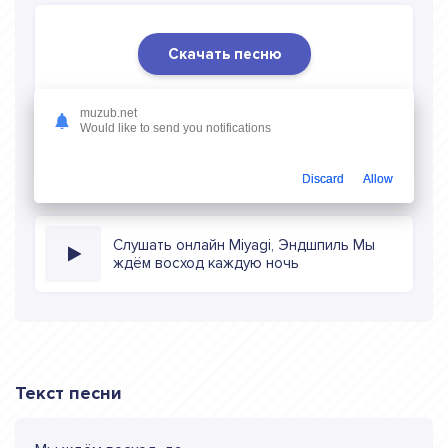
Скачать песню
Скачать песню Miyagi, Эндшпиль - Мы ждём восход
muzub.net
каждую ночь
в mp3 (длина: 3:00, качество: 320 кбитс)
Would like to send you notifications
бесплатно или слушать музыку в режиме онлайн
Discard
Allow
Слушать онлайн Miyagi, Эндшпиль Мы
ждём восход каждую ночь
Текст песни