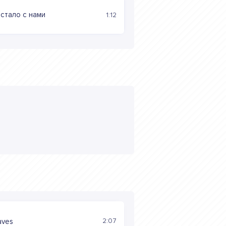
стало с нами
1:12
2:07
aves