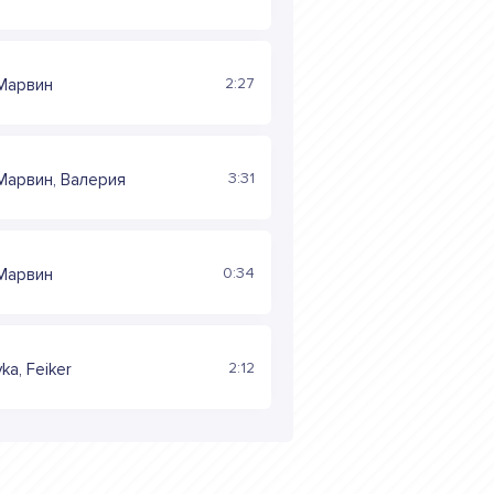
2:27
Марвин
3:31
Марвин, Валерия
0:34
Марвин
2:12
ka, Feiker