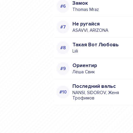
Замок
Thomas Mraz
Не ругайся
ASAVVI, ARIZONA
Такая Вот Любовь
Liili
Ориентир
Лёша Свик
Последний вальс
NANSI, SIDOROV, Женя
Трофимов