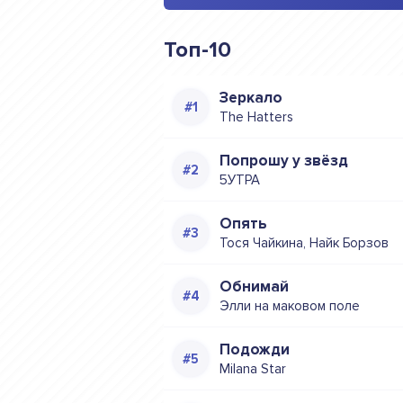
Топ-10
Зеркало
The Hatters
Попрошу у звёзд
5УТРА
Опять
Тося Чайкина, Найк Борзов
Обнимай
Элли на маковом поле
Подожди
Milana Star