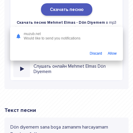
Скачать песню
Скачать песню Mehmet Elmas - Dön Diyemem
в mp3
(длина: 2:27, качество: 320 кбитс) бесплатно или слушать
музыку в режиме онлайн
muzub.net
Would like to send you notifications
Discard
Allow
Слушать онлайн Mehmet Elmas Dön
Diyemem
Текст песни
Dön diyemem sana boşa zamanımı harcayamam