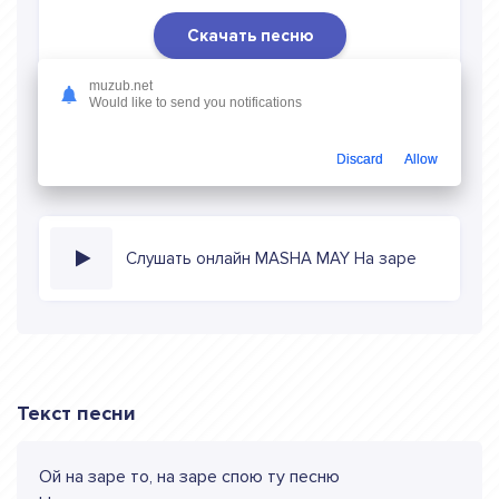
Скачать песню
Скачать песню MASHA MAY - На заре
в mp3 (длина:
muzub.net
Would like to send you notifications
3:03, качество: 320 кбитс) бесплатно или слушать музыку
в режиме онлайн
Discard
Allow
Слушать онлайн MASHA MAY На заре
Текст песни
Ой на заре то, на заре спою ту песню