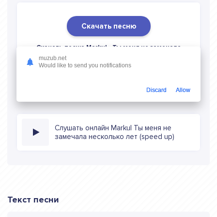
Скачать песню
Скачать песню Markul - Ты меня не замечала
несколько лет (speed up)
в mp3 (длина: 2:21, качество:
muzub.net
Would like to send you notifications
320 кбитс) бесплатно или слушать музыку в режиме
онлайн
Discard
Allow
Слушать онлайн Markul Ты меня не
замечала несколько лет (speed up)
Текст песни