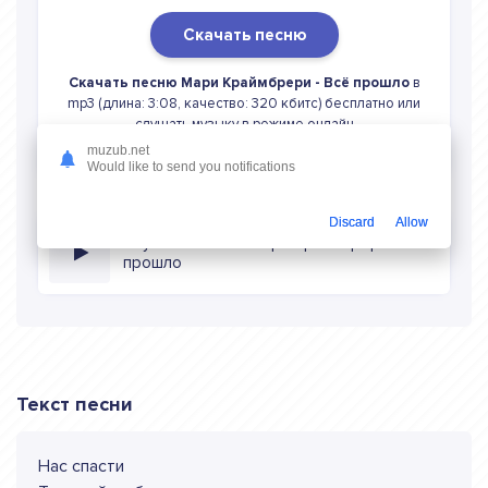
Скачать песню
Скачать песню Мари Краймбрери - Всё прошло
в
mp3 (длина: 3:08, качество: 320 кбитс) бесплатно или
слушать музыку в режиме онлайн
muzub.net
Would like to send you notifications
Discard
Allow
Слушать онлайн Мари Краймбрери Всё
прошло
Текст песни
Нас спасти