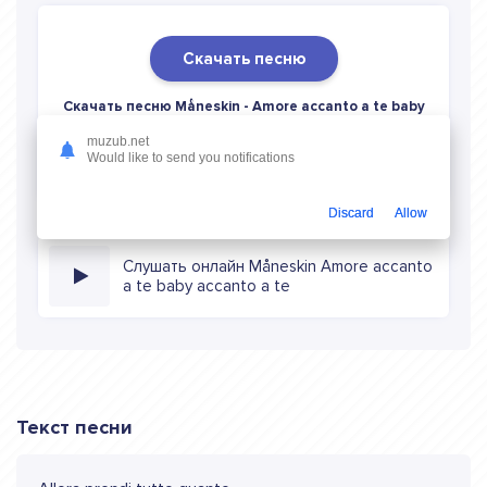
Скачать песню
Скачать песню Måneskin - Amore accanto a te baby
accanto a te
в mp3 (длина: 2:38, качество: 320 кбитс)
muzub.net
бесплатно или слушать музыку в режиме онлайн
Would like to send you notifications
Discard
Allow
Слушать онлайн Måneskin Amore accanto
a te baby accanto a te
Текст песни