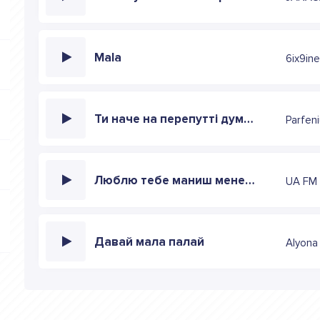
Mala
6ix9in
Ти наче на перепуттi думки про тебе мої не забутi
Parfen
Люблю тебе маниш мене дурманиш
UA FM
Давай мала палай
Alyona 