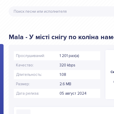
Mala - У мiстi снiгу по колiна на
Прослушиваний:
1 201 раз(а)
Качество:
320 kbps
Ск
Длительность:
1:08
Размер:
2.6 MB
Дата релиза:
05 август 2024