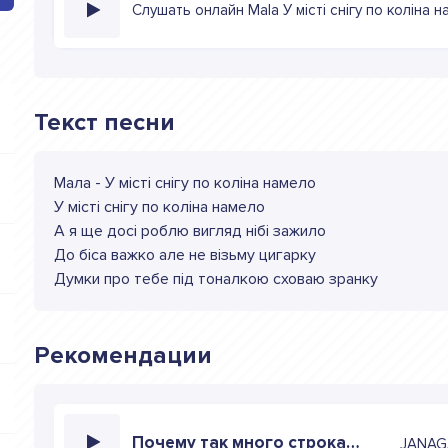
Слушать онлайн Mala У мiстi снiгу по колiна 
Текст песни
Мала - У мiстi снiгу по колiна намело
У мiстi снiгу по колiна намело
А я ще досi роблю вигляд нiбi зажило
До бiса важко але не вiзьму цигарку
Думки про тебе пiд тоналкою сховаю зранку
Рекомендации
Почему так много строка покоя мала
JANAG