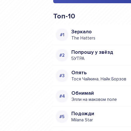
Топ-10
Зеркало
The Hatters
Попрошу у звёзд
5УТРА
Опять
Тося Чайкина, Найк Борзов
Обнимай
Элли на маковом поле
Подожди
Milana Star