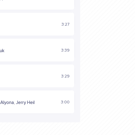
3:27
e
3:39
iuk
3:29
3:00
Alyona, Jerry Heil