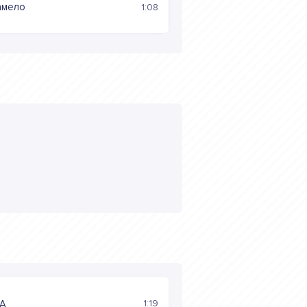
намело
1:08
1:19
A