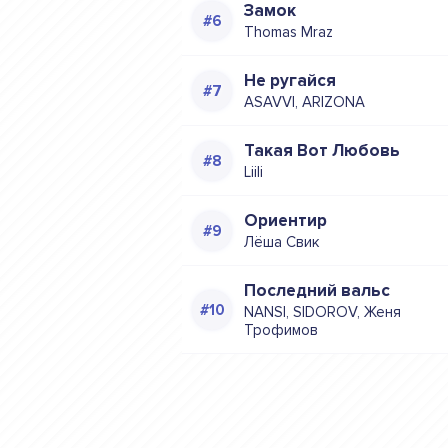
Замок
Thomas Mraz
Не ругайся
ASAVVI, ARIZONA
Такая Вот Любовь
Liili
Ориентир
Лёша Свик
Последний вальс
NANSI, SIDOROV, Женя
Трофимов