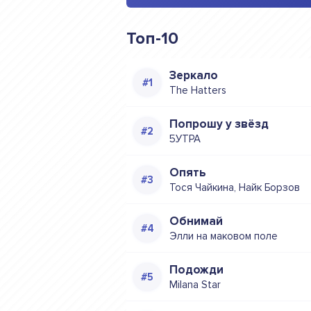
Топ-10
Зеркало
The Hatters
Попрошу у звёзд
5УТРА
Опять
Тося Чайкина, Найк Борзов
Обнимай
Элли на маковом поле
Подожди
Milana Star