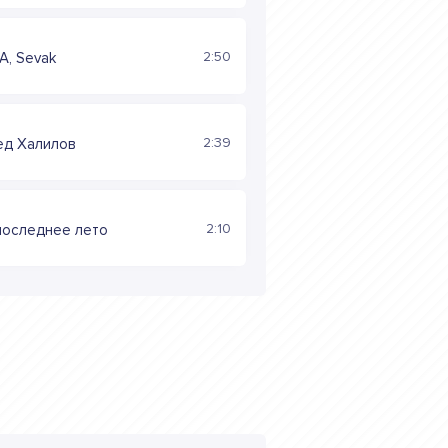
2:50
A, Sevak
2:39
ед Халилов
2:10
последнее лето