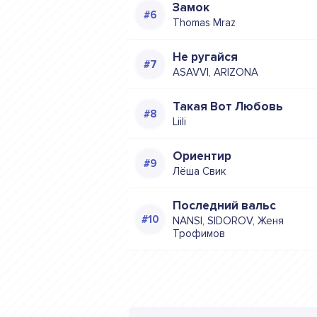
Замок
Thomas Mraz
Не ругайся
ASAVVI, ARIZONA
Такая Вот Любовь
Liili
Ориентир
Лёша Свик
Последний вальс
NANSI, SIDOROV, Женя
Трофимов