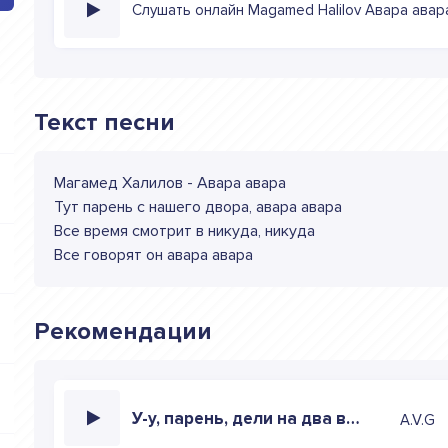
Слушать онлайн Magamed Halilov Авара авар
Текст песни
Магамед Халилов - Авара авара
Тут парень с нашего двора, авара авара
Все время смотрит в никуда, никуда
Все говорят он авара авара
Рекомендации
У-у, парень, дели на два всё, что говорят про меня
A.V.G