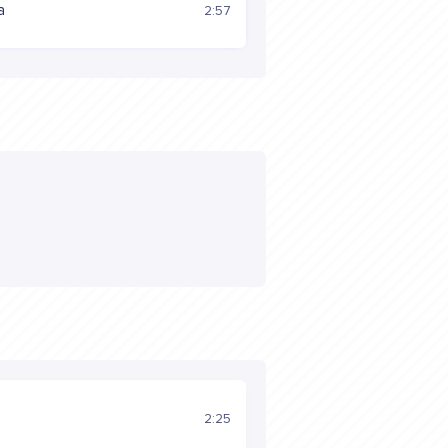
а
2:57
2:25