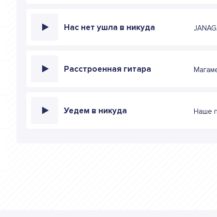
Нас нет ушла в никуда
JANAG
Расстроенная гитара
Магам
Уедем в никуда
Наше 