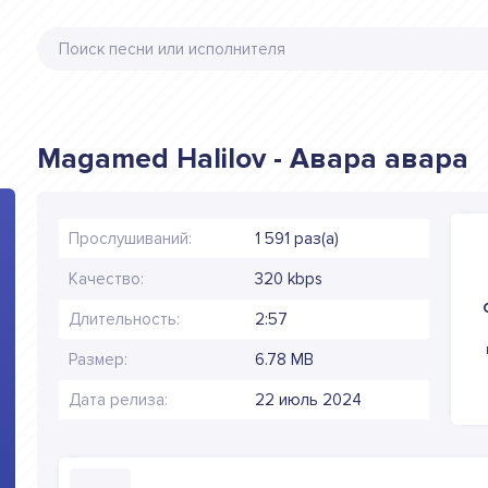
Magamed Halilov - Авара авара
Прослушиваний:
1 591 раз(а)
Качество:
320 kbps
Длительность:
2:57
Размер:
6.78 MB
Дата релиза:
22 июль 2024