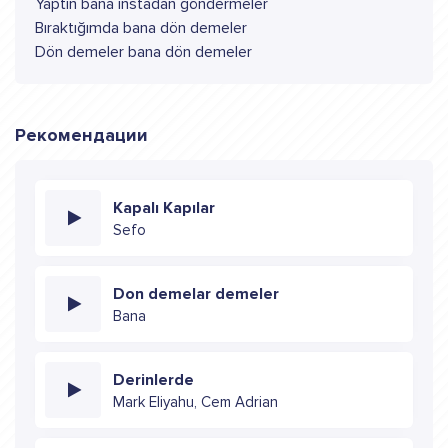
Yaptın bana instadan göndermeler
Bıraktığımda bana dön demeler
Dön demeler bana dön demeler
Рекомендации
Kapalı Kapılar
Sefo
Don demelar demeler
Bana
Derinlerde
Mark Eliyahu, Cem Adrian