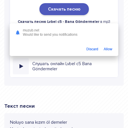
Скачать песню
Скачать песню Lvbel c5 - Bana Göndermeler
в mp3
(длина: 1:20, качество: 320 кбитс) бесплатно или слушать
muzub.net
музыку в режиме онлайн
Would like to send you notifications
Discard
Allow
Слушать онлайн Lvbel c5 Bana
Göndermeler
Текст песни
Noluyo sana kızım öl demeler