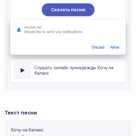
Скачать песню
Скачать песню лучнадежды - Хочу на баланс
в mp3
muzub.net
(длина: 2:43, качество: 320 кбитс) бесплатно или слушать
Would like to send you notifications
музыку в режиме онлайн
Discard
Allow
Слушать онлайн лучнадежды Хочу на
баланс
Текст песни
Хочу на баланс