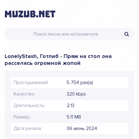
LonelyStash, Готлиб - Прям на стол она
расселась огромной жопой
Прослушиваний:
5 754 раз(а)
Качество:
320 kbps
Длительность:
2:13
Размер:
5.11 MB
Дата релиза:
06 июнь 2024