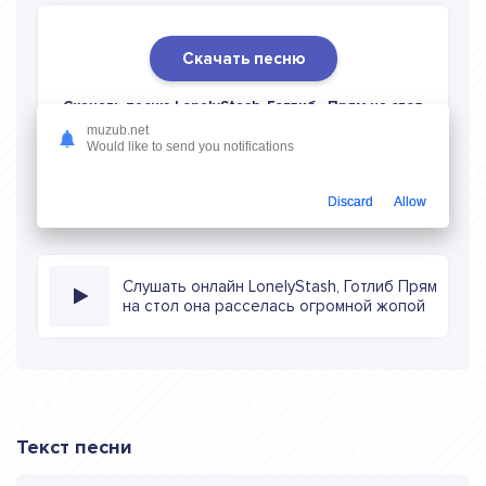
Скачать песню
Скачать песню LonelyStash, Готлиб - Прям на стол
она расселась огромной жопой
в mp3 (длина: 2:13,
muzub.net
Would like to send you notifications
качество: 320 кбитс) бесплатно или слушать музыку в
режиме онлайн
Discard
Allow
Слушать онлайн LonelyStash, Готлиб Прям
на стол она расселась огромной жопой
Текст песни