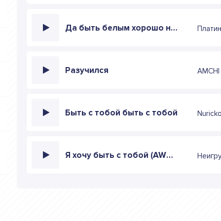
Да быть белым хорошо но ещё лучше быть богатым
Платин
Разучился
AMCHI
Быть с тобой быть с тобой
Nurick
Я хочу быть с тобой (AWG.Remix)
Неигр