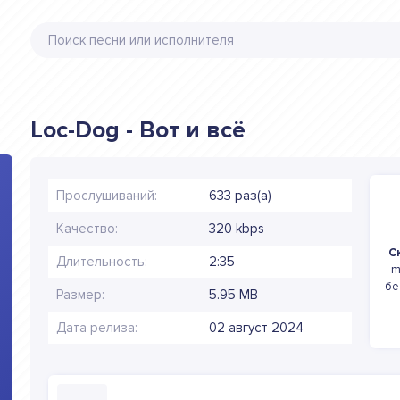
Loc-Dog - Вот и всё
Прослушиваний:
633 раз(а)
Качество:
320 kbps
С
Длительность:
2:35
m
бе
Размер:
5.95 MB
Дата релиза:
02 август 2024