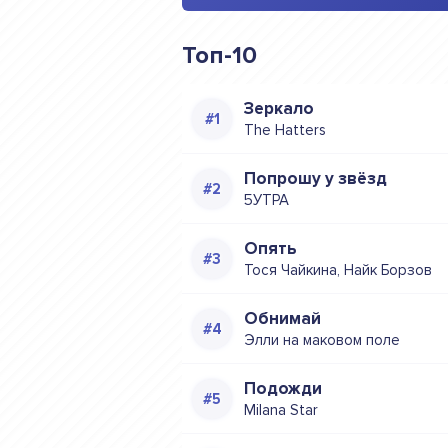
Топ-10
Зеркало
The Hatters
Попрошу у звёзд
5УТРА
Опять
Тося Чайкина, Найк Борзов
Обнимай
Элли на маковом поле
Подожди
Milana Star