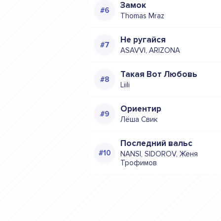
Замок
Thomas Mraz
Не ругайся
ASAVVI, ARIZONA
Такая Вот Любовь
Liili
Ориентир
Лёша Свик
Последний вальс
NANSI, SIDOROV, Женя
Трофимов