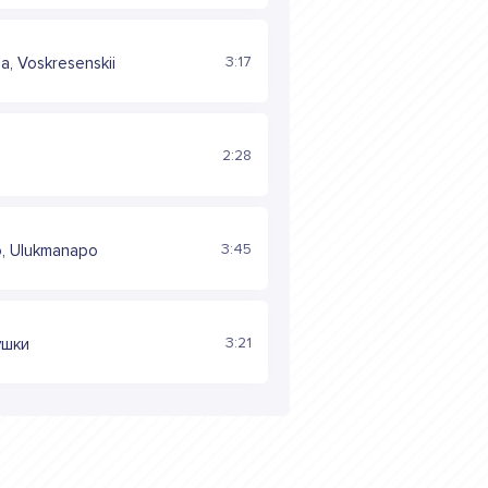
3:17
а, Voskresenskii
2:28
3:45
o, Ulukmanapo
3:21
ушки