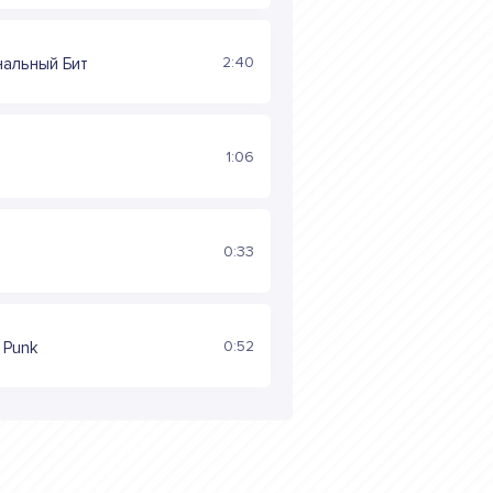
2:40
нальный Бит
1:06
0:33
0:52
 Punk