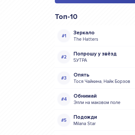
Топ-10
Зеркало
The Hatters
Попрошу у звёзд
5УТРА
Опять
Тося Чайкина, Найк Борзов
Обнимай
Элли на маковом поле
Подожди
Milana Star