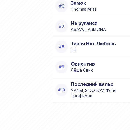
Замок
Thomas Mraz
Не ругайся
ASAVVI, ARIZONA
Такая Вот Любовь
Liili
Ориентир
Лёша Свик
Последний вальс
NANSI, SIDOROV, Женя
Трофимов