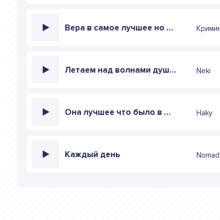
Вера в самое лучшее но шумели улицы
Крими
Летаем над волнами души тебя ищу
Neki
Она лучшее что было в жизни
Haky
Каждый день
Nomad